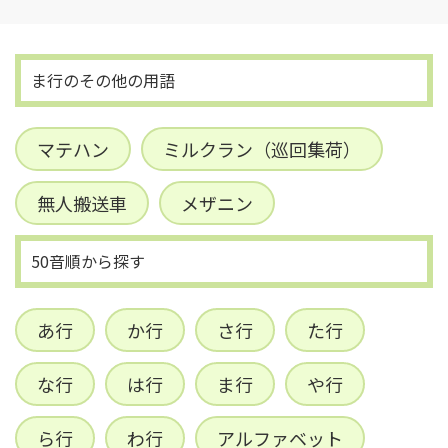
ま行のその他の用語
マテハン
ミルクラン（巡回集荷）
無人搬送車
メザニン
50音順から探す
あ行
か行
さ行
た行
な行
は行
ま行
や行
ら行
わ行
アルファベット