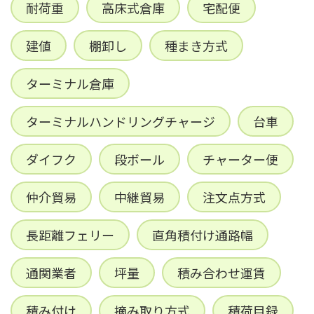
耐荷重
高床式倉庫
宅配便
建値
棚卸し
種まき方式
ターミナル倉庫
ターミナルハンドリングチャージ
台車
ダイフク
段ボール
チャーター便
仲介貿易
中継貿易
注文点方式
長距離フェリー
直角積付け通路幅
通関業者
坪量
積み合わせ運賃
積み付け
摘み取り方式
積荷目録