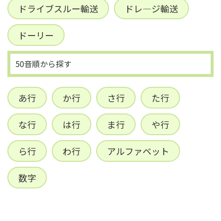
ドライブスルー輸送
ドレ―ジ輸送
ドーリー
50音順から探す
あ行
か行
さ行
た行
な行
は行
ま行
や行
ら行
わ行
アルファベット
数字