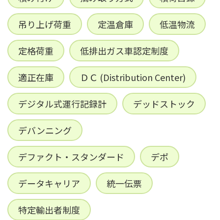
吊り上げ荷重
定温倉庫
低温物流
定格荷重
低排出ガス車認定制度
適正在庫
ＤＣ (Distribution Center)
デジタル式運行記録計
デッドストック
デバンニング
デファクト・スタンダード
デポ
データキャリア
統一伝票
特定輸出者制度