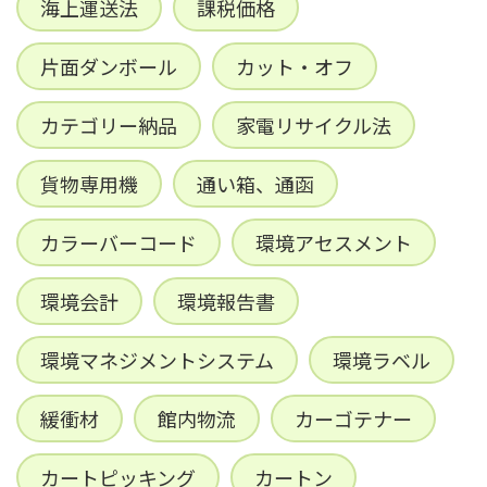
海上運送法
課税価格
片面ダンボール
カット・オフ
カテゴリー納品
家電リサイクル法
貨物専用機
通い箱、通函
カラーバーコード
環境アセスメント
環境会計
環境報告書
環境マネジメントシステム
環境ラベル
緩衝材
館内物流
カーゴテナー
カートピッキング
カートン