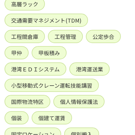
高層ラック
交通需要マネジメント(TDM)
工程間倉庫
工程管理
公定歩合
甲仲
甲板積み
港湾ＥＤＩシステム
港湾運送業
小型移動式クレーン運転技能講習
国際物流特区
個人情報保護法
個装
個建て運賃
固定ロケーション
個別搬入