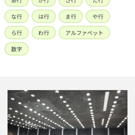
あ行
か行
さ行
た行
な行
は行
ま行
や行
ら行
わ行
アルファベット
数字