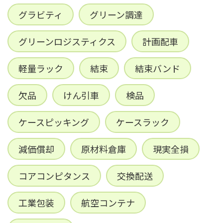
グラビティ
グリーン調達
グリーンロジスティクス
計画配車
軽量ラック
結束
結束バンド
欠品
けん引車
検品
ケースピッキング
ケースラック
減価償却
原材料倉庫
現実全損
コアコンピタンス
交換配送
工業包装
航空コンテナ