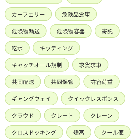
カーフェリー
危険品倉庫
危険物輸送
危険物容器
寄託
吃水
キッティング
キャッチオール規制
求貨求車
共同配送
共同保管
許容荷重
ギャングウェイ
クイックレスポンス
クラウド
クレート
クレーン
クロスドッキング
燻蒸
クール便