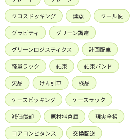
クロスドッキング
燻蒸
クール便
グラビティ
グリーン調達
グリーンロジスティクス
計画配車
軽量ラック
結束
結束バンド
欠品
けん引車
検品
ケースピッキング
ケースラック
減価償却
原材料倉庫
現実全損
コアコンピタンス
交換配送