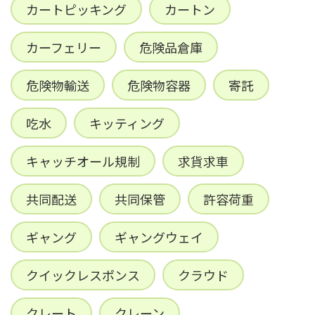
カートピッキング
カートン
カーフェリー
危険品倉庫
危険物輸送
危険物容器
寄託
吃水
キッティング
キャッチオール規制
求貨求車
共同配送
共同保管
許容荷重
ギャング
ギャングウェイ
クイックレスポンス
クラウド
クレート
クレーン